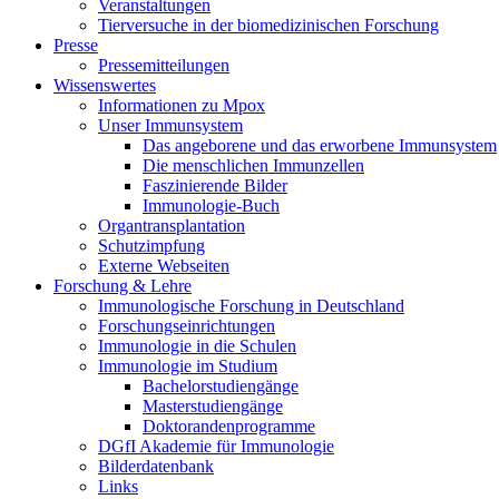
Veranstaltungen
Tierversuche in der biomedizinischen Forschung
Presse
Pressemitteilungen
Wissenswertes
Informationen zu Mpox
Unser Immunsystem
Das angeborene und das erworbene Immunsystem
Die menschlichen Immunzellen
Faszinierende Bilder
Immunologie-Buch
Organtransplantation
Schutzimpfung
Externe Webseiten
Forschung & Lehre
Immunologische Forschung in Deutschland
Forschungseinrichtungen
Immunologie in die Schulen
Immunologie im Studium
Bachelorstudiengänge
Masterstudiengänge
Doktorandenprogramme
DGfI Akademie für Immunologie
Bilderdatenbank
Links