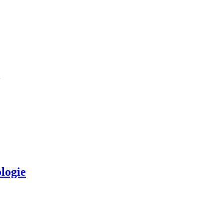
n
logie