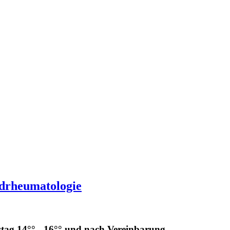
ndrheumatologie
stag 14°° - 16°° und nach Vereinbarung