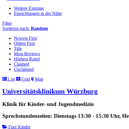
Weitere Einträge
Einrichtungen in der Nähe
Filter
Sortieren nach:
Random
Newest First
Oldest First
Title
Most Reviews
Highest Rated
Claimed
Unclaimed
List
Grid
Map
Universitätsklinikum Würzburg
Klinik für Kinder- und Jugendmedizin
Sprechstundenzeiten: Dienstags 13:30 - 15:30 Uhr, H
Fuer Kinder