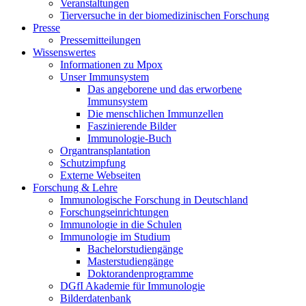
Veranstaltungen
Tierversuche in der biomedizinischen Forschung
Presse
Pressemitteilungen
Wissenswertes
Informationen zu Mpox
Unser Immunsystem
Das angeborene und das erworbene
Immunsystem
Die menschlichen Immunzellen
Faszinierende Bilder
Immunologie-Buch
Organtransplantation
Schutzimpfung
Externe Webseiten
Forschung & Lehre
Immunologische Forschung in Deutschland
Forschungseinrichtungen
Immunologie in die Schulen
Immunologie im Studium
Bachelorstudiengänge
Masterstudiengänge
Doktorandenprogramme
DGfI Akademie für Immunologie
Bilderdatenbank