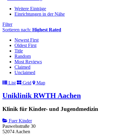
Weitere Einträge
Einrichtungen in der Nähe
Filter
Sortieren nach:
Highest Rated
Newest First
Oldest First
Title
Random
Most Reviews
Claimed
Unclaimed
List
Grid
Map
Uniklinik RWTH Aachen
Klinik für Kinder- und Jugendmedizin
Fuer Kinder
Pauwelsstraße 30
52074 Aachen