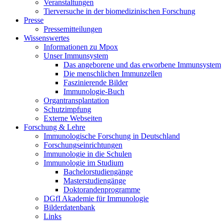
Veranstaltungen
Tierversuche in der biomedizinischen Forschung
Presse
Pressemitteilungen
Wissenswertes
Informationen zu Mpox
Unser Immunsystem
Das angeborene und das erworbene Immunsystem
Die menschlichen Immunzellen
Faszinierende Bilder
Immunologie-Buch
Organtransplantation
Schutzimpfung
Externe Webseiten
Forschung & Lehre
Immunologische Forschung in Deutschland
Forschungseinrichtungen
Immunologie in die Schulen
Immunologie im Studium
Bachelorstudiengänge
Masterstudiengänge
Doktorandenprogramme
DGfI Akademie für Immunologie
Bilderdatenbank
Links