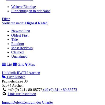
Weitere Einträge
Einrichtungen in der Nähe
Filter
Sortieren nach:
Highest Rated
Newest First
Oldest First
Title
Random
Most Reviews
Claimed
Unclaimed
List
Grid
Map
Uniklinik RWTH Aachen
Fuer Kinder
Pauwelsstraße 30
52074 Aachen
+49 (0) 241 / 80-88773
+49 (0) 241 / 80-88773
Link zur Institution
ImmunDefektCentrum der Charité