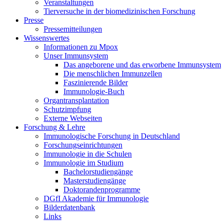
Veranstaltungen
Tierversuche in der biomedizinischen Forschung
Presse
Pressemitteilungen
Wissenswertes
Informationen zu Mpox
Unser Immunsystem
Das angeborene und das erworbene Immunsystem
Die menschlichen Immunzellen
Faszinierende Bilder
Immunologie-Buch
Organtransplantation
Schutzimpfung
Externe Webseiten
Forschung & Lehre
Immunologische Forschung in Deutschland
Forschungseinrichtungen
Immunologie in die Schulen
Immunologie im Studium
Bachelorstudiengänge
Masterstudiengänge
Doktorandenprogramme
DGfI Akademie für Immunologie
Bilderdatenbank
Links