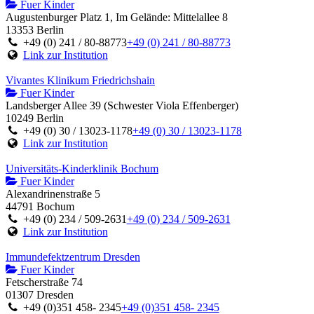
Fuer Kinder
Augustenburger Platz 1, Im Gelände: Mittelallee 8
13353 Berlin
+49 (0) 241 / 80-88773
+49 (0) 241 / 80-88773
Link zur Institution
Vivantes Klinikum Friedrichshain
Fuer Kinder
Landsberger Allee 39 (Schwester Viola Effenberger)
10249 Berlin
+49 (0) 30 / 13023-1178
+49 (0) 30 / 13023-1178
Link zur Institution
Universitäts-Kinderklinik Bochum
Fuer Kinder
Alexandrinenstraße 5
44791 Bochum
+49 (0) 234 / 509-2631
+49 (0) 234 / 509-2631
Link zur Institution
Immundefektzentrum Dresden
Fuer Kinder
Fetscherstraße 74
01307 Dresden
+49 (0)351 458- 2345
+49 (0)351 458- 2345