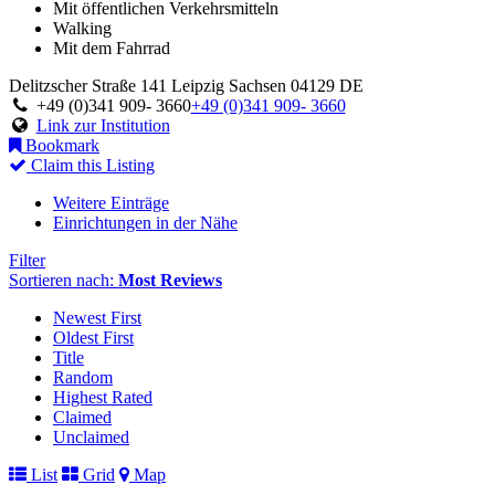
Mit öffentlichen Verkehrsmitteln
Walking
Mit dem Fahrrad
Delitzscher Straße 141
Leipzig
Sachsen
04129
DE
+49 (0)341 909- 3660
+49 (0)341 909- 3660
Link zur Institution
Bookmark
Claim this Listing
Weitere Einträge
Einrichtungen in der Nähe
Filter
Sortieren nach:
Most Reviews
Newest First
Oldest First
Title
Random
Highest Rated
Claimed
Unclaimed
List
Grid
Map