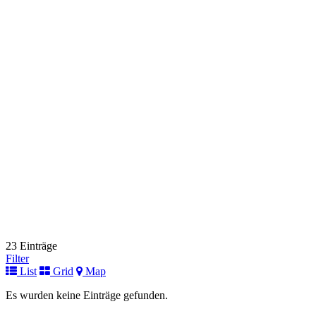
Centrum für Chronische Immundefizienz
Fuer Kinder
Mathildenstraße 1
79106 Freiburg im Breisgau
+49 (0)761 270 4524 oder 4525 oder 4303
+49 (0)761 270 4524
oder 4525 oder 4303
Link zur Institution
Deutsches Zentrum für Kinder- und Jugendrheumatologie
Fuer Kinder
Gehfeldstraße 24
82467 Garmisch-Partenkirchen
+49 (0) 8821 / 701-103
+49 (0) 8821 / 701-103
Link zur Institution
Universitätsklinikum Halle
Fuer Kinder
Ernst-Grube-Straße 40
06120 Halle (Saale)
+49 (0) 345 / 557-2053
+49 (0) 345 / 557-2053
23 Einträge
Link zur Institution
Filter
List
Grid
Map
Immunologische Ambulanz
Fuer Kinder
Es wurden keine Einträge gefunden.
Helstorfer Straße 10