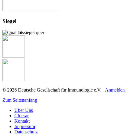
Josef-Schneider-Str. 2
97078 Würzburg
+49 (0) 931 / 201-27725
+49 (0) 931 / 201-27725
Link zur Institution
Siegel
HELIOS Klinikum Erfurt
Fuer Kinder
Nordhäuser Straße 74
99089 Erfurt
Link zur Institution
© 2026 Deutsche Gesellschaft für Immunologie e.V. ·
Anmelden
Zum Seitenanfang
Über Uns
Glossar
Kontakt
Impressum
Datenschutz