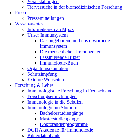
Veranstaltungen
Tierversuche in der biomedizinischen Forschung
Presse
Pressemitteilungen
Wissenswertes
Informationen zu Mpox
Unser Immunsystem
Das angeborene und das erworbene
Immunsystem
Die menschlichen Immunzellen
Faszinierende Bilder
Immunologie-Buch
Organtransplantation
Schutzimpfung
Externe Webseiten
Forschung & Lehre
Immunologische Forschung in Deutschland
Forschungseinrichtungen
Immunologie in die Schulen
Immunologie im Studium
Bachelorstudiengänge
Masterstudiengänge
Doktorandenprogramme
DGfI Akademie für Immunologie
Bilderdatenbank