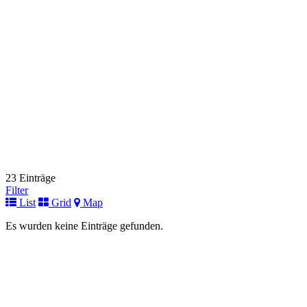
+49 (0) 8821 / 701-103
+49 (0) 8821 / 701-103
Link zur Institution
Universitätsklinikum Halle
Fuer Kinder
Ernst-Grube-Straße 40
06120 Halle (Saale)
+49 (0) 345 / 557-2053
+49 (0) 345 / 557-2053
Link zur Institution
Immunologische Ambulanz
Fuer Kinder
Helstorfer Straße 10
30625 Hannover
+49 (0)511 532-3251 oder 3220
+49 (0)511 532-3251 oder 3220
23 Einträge
Link zur Institution
Filter
List
Grid
Map
Immundefektambulanz
Fuer Kinder
Es wurden keine Einträge gefunden.
Lutherplatz 40
47805 Krefeld
+49 (0)2151 32-2338
+49 (0)2151 32-2338
Link zur Institution
Immunologische Ambulanz/Poliklinik