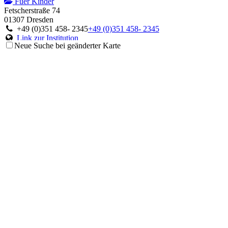
Fuer Kinder
Fetscherstraße 74
01307 Dresden
+49 (0)351 458- 2345
+49 (0)351 458- 2345
Link zur Institution
Neue Suche bei geänderter Karte
Ambulanz für Störungen des Immunsystems
Fuer Kinder
Theodor-Stern-Kai 7
60596 Frankfurt am Main
+49 (0)69 6301-6063
+49 (0)69 6301-6063
Link zur Institution
Centrum für Chronische Immundefizienz
Fuer Kinder
Mathildenstraße 1
79106 Freiburg im Breisgau
+49 (0)761 270 4524 oder 4525 oder 4303
+49 (0)761 270 4524
oder 4525 oder 4303
Link zur Institution
Deutsches Zentrum für Kinder- und Jugendrheumatologie
Fuer Kinder
Gehfeldstraße 24
82467 Garmisch-Partenkirchen