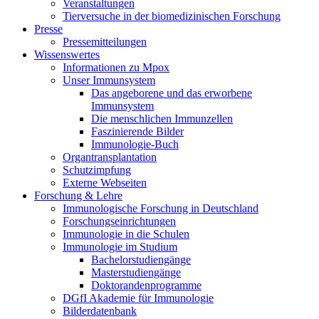
Veranstaltungen
Tierversuche in der biomedizinischen Forschung
Presse
Pressemitteilungen
Wissenswertes
Informationen zu Mpox
Unser Immunsystem
Das angeborene und das erworbene
Immunsystem
Die menschlichen Immunzellen
Faszinierende Bilder
Immunologie-Buch
Organtransplantation
Schutzimpfung
Externe Webseiten
Forschung & Lehre
Immunologische Forschung in Deutschland
Forschungseinrichtungen
Immunologie in die Schulen
Immunologie im Studium
Bachelorstudiengänge
Masterstudiengänge
Doktorandenprogramme
DGfI Akademie für Immunologie
Bilderdatenbank