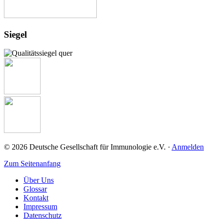
Josef-Schneider-Str. 2
97078 Würzburg
+49 (0) 931 / 201-27725
+49 (0) 931 / 201-27725
Link zur Institution
Siegel
HELIOS Klinikum Erfurt
Fuer Kinder
Nordhäuser Straße 74
99089 Erfurt
Link zur Institution
© 2026 Deutsche Gesellschaft für Immunologie e.V. ·
Anmelden
Zum Seitenanfang
Über Uns
Glossar
Kontakt
Impressum
Datenschutz