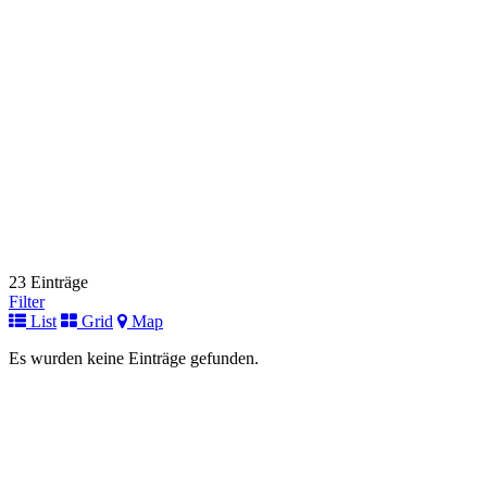
+49 (0) 8821 / 701-103
+49 (0) 8821 / 701-103
Link zur Institution
Universitätsklinikum Halle
Fuer Kinder
Ernst-Grube-Straße 40
06120 Halle (Saale)
+49 (0) 345 / 557-2053
+49 (0) 345 / 557-2053
Link zur Institution
Immunologische Ambulanz
Fuer Kinder
Helstorfer Straße 10
30625 Hannover
+49 (0)511 532-3251 oder 3220
+49 (0)511 532-3251 oder 3220
23 Einträge
Link zur Institution
Filter
List
Grid
Map
Immundefektambulanz
Fuer Kinder
Es wurden keine Einträge gefunden.
Lutherplatz 40
47805 Krefeld
+49 (0)2151 32-2338
+49 (0)2151 32-2338
Link zur Institution
Immunologische Ambulanz/Poliklinik