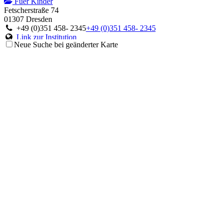
Fuer Kinder
Fetscherstraße 74
01307 Dresden
+49 (0)351 458- 2345
+49 (0)351 458- 2345
Link zur Institution
Neue Suche bei geänderter Karte
Ambulanz für Störungen des Immunsystems
Fuer Kinder
Theodor-Stern-Kai 7
60596 Frankfurt am Main
+49 (0)69 6301-6063
+49 (0)69 6301-6063
Link zur Institution
Centrum für Chronische Immundefizienz
Fuer Kinder
Mathildenstraße 1
79106 Freiburg im Breisgau
+49 (0)761 270 4524 oder 4525 oder 4303
+49 (0)761 270 4524
oder 4525 oder 4303
Link zur Institution
Deutsches Zentrum für Kinder- und Jugendrheumatologie
Fuer Kinder
Gehfeldstraße 24
82467 Garmisch-Partenkirchen