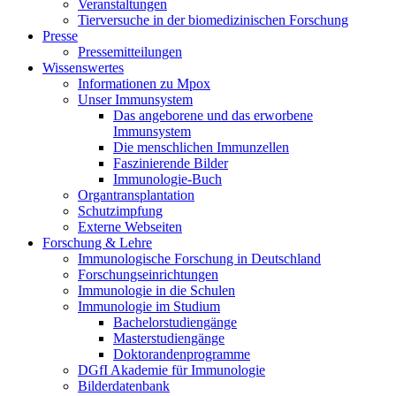
Veranstaltungen
Tierversuche in der biomedizinischen Forschung
Presse
Pressemitteilungen
Wissenswertes
Informationen zu Mpox
Unser Immunsystem
Das angeborene und das erworbene
Immunsystem
Die menschlichen Immunzellen
Faszinierende Bilder
Immunologie-Buch
Organtransplantation
Schutzimpfung
Externe Webseiten
Forschung & Lehre
Immunologische Forschung in Deutschland
Forschungseinrichtungen
Immunologie in die Schulen
Immunologie im Studium
Bachelorstudiengänge
Masterstudiengänge
Doktorandenprogramme
DGfI Akademie für Immunologie
Bilderdatenbank