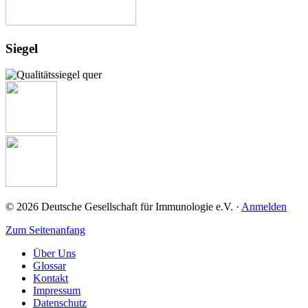
Josef-Schneider-Str. 2
97078 Würzburg
+49 (0) 931 / 201-27725
+49 (0) 931 / 201-27725
Link zur Institution
Siegel
HELIOS Klinikum Erfurt
Fuer Kinder
Nordhäuser Straße 74
99089 Erfurt
Link zur Institution
© 2026 Deutsche Gesellschaft für Immunologie e.V. ·
Anmelden
Zum Seitenanfang
Über Uns
Glossar
Kontakt
Impressum
Datenschutz