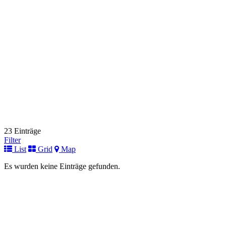
+49 (0) 8821 / 701-103
+49 (0) 8821 / 701-103
Link zur Institution
Universitätsklinikum Halle
Fuer Kinder
Ernst-Grube-Straße 40
06120 Halle (Saale)
+49 (0) 345 / 557-2053
+49 (0) 345 / 557-2053
Link zur Institution
Immunologische Ambulanz
Fuer Kinder
Helstorfer Straße 10
30625 Hannover
+49 (0)511 532-3251 oder 3220
+49 (0)511 532-3251 oder 3220
23 Einträge
Link zur Institution
Filter
List
Grid
Map
Immundefektambulanz
Fuer Kinder
Es wurden keine Einträge gefunden.
Lutherplatz 40
47805 Krefeld
+49 (0)2151 32-2338
+49 (0)2151 32-2338
Link zur Institution
Immunologische Ambulanz/Poliklinik