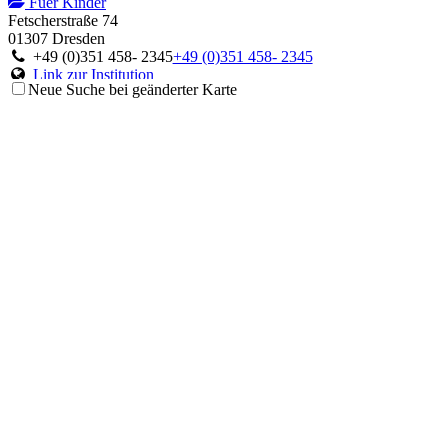
Fuer Kinder
Fetscherstraße 74
01307 Dresden
+49 (0)351 458- 2345
+49 (0)351 458- 2345
Link zur Institution
Neue Suche bei geänderter Karte
Ambulanz für Störungen des Immunsystems
Fuer Kinder
Theodor-Stern-Kai 7
60596 Frankfurt am Main
+49 (0)69 6301-6063
+49 (0)69 6301-6063
Link zur Institution
Centrum für Chronische Immundefizienz
Fuer Kinder
Mathildenstraße 1
79106 Freiburg im Breisgau
+49 (0)761 270 4524 oder 4525 oder 4303
+49 (0)761 270 4524
oder 4525 oder 4303
Link zur Institution
Deutsches Zentrum für Kinder- und Jugendrheumatologie
Fuer Kinder
Gehfeldstraße 24
82467 Garmisch-Partenkirchen