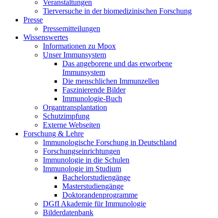
Veranstaltungen
Tierversuche in der biomedizinischen Forschung
Presse
Pressemitteilungen
Wissenswertes
Informationen zu Mpox
Unser Immunsystem
Das angeborene und das erworbene
Immunsystem
Die menschlichen Immunzellen
Faszinierende Bilder
Immunologie-Buch
Organtransplantation
Schutzimpfung
Externe Webseiten
Forschung & Lehre
Immunologische Forschung in Deutschland
Forschungseinrichtungen
Immunologie in die Schulen
Immunologie im Studium
Bachelorstudiengänge
Masterstudiengänge
Doktorandenprogramme
DGfI Akademie für Immunologie
Bilderdatenbank