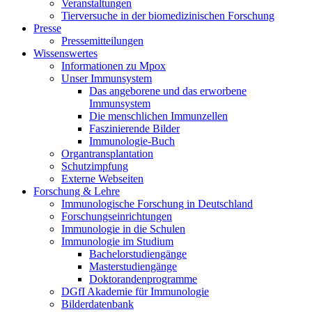
Veranstaltungen
Tierversuche in der biomedizinischen Forschung
Presse
Pressemitteilungen
Wissenswertes
Informationen zu Mpox
Unser Immunsystem
Das angeborene und das erworbene
Immunsystem
Die menschlichen Immunzellen
Faszinierende Bilder
Immunologie-Buch
Organtransplantation
Schutzimpfung
Externe Webseiten
Forschung & Lehre
Immunologische Forschung in Deutschland
Forschungseinrichtungen
Immunologie in die Schulen
Immunologie im Studium
Bachelorstudiengänge
Masterstudiengänge
Doktorandenprogramme
DGfI Akademie für Immunologie
Bilderdatenbank