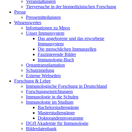
Veranstaltungen
Tierversuche in der biomedizinischen Forschung
Presse
Pressemitteilungen
Wissenswertes
Informationen zu Mpox
Unser Immunsystem
Das angeborene und das erworbene
Immunsystem
Die menschlichen Immunzellen
Faszinierende Bilder
Immunologie-Buch
Organtransplantation
Schutzimpfung
Externe Webseiten
Forschung & Lehre
Immunologische Forschung in Deutschland
Forschungseinrichtungen
Immunologie in die Schulen
Immunologie im Studium
Bachelorstudiengänge
Masterstudiengänge
Doktorandenprogramme
DGfI Akademie für Immunologie
Bilderdatenbank