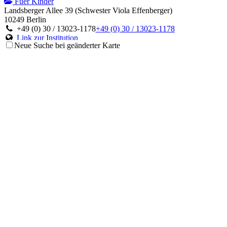
Fuer Kinder
Landsberger Allee 39 (Schwester Viola Effenberger)
10249 Berlin
+49 (0) 30 / 13023-1178
+49 (0) 30 / 13023-1178
Link zur Institution
Neue Suche bei geänderter Karte
ImmunDefektCentrum der Charité
Fuer Kinder
Augustenburger Platz 1, Im Gelände: Mittelallee 8
13353 Berlin
+49 (0) 241 / 80-88773
+49 (0) 241 / 80-88773
Link zur Institution
Immunologische Ambulanz/Poliklinik
Fuer Kinder
Oststraße 21-25
04317 Leipzig
+49 (0)341 97-26242
+49 (0)341 97-26242
Link zur Institution
Universitätsklinikum Leipzig
Fuer Kinder
Liebigstraße 20a
04103 Leipzig
+49 (0) 341 / 97-26242
+49 (0) 341 / 97-26242