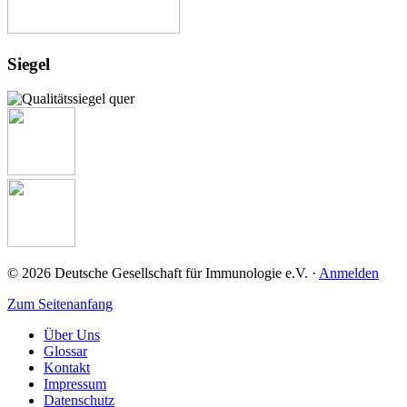
97078 Würzburg
+49 (0) 931 / 201-27725
+49 (0) 931 / 201-27725
Link zur Institution
Siegel
Immunologische Ambulanz
Fuer Kinder
Helstorfer Straße 10
30625 Hannover
+49 (0)511 532-3251 oder 3220
+49 (0)511 532-3251 oder 3220
Link zur Institution
© 2026 Deutsche Gesellschaft für Immunologie e.V. ·
Anmelden
Zum Seitenanfang
Über Uns
Glossar
Kontakt
Impressum
Datenschutz