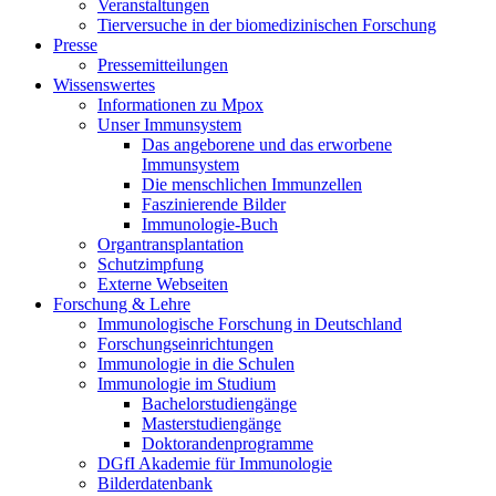
Veranstaltungen
Tierversuche in der biomedizinischen Forschung
Presse
Pressemitteilungen
Wissenswertes
Informationen zu Mpox
Unser Immunsystem
Das angeborene und das erworbene
Immunsystem
Die menschlichen Immunzellen
Faszinierende Bilder
Immunologie-Buch
Organtransplantation
Schutzimpfung
Externe Webseiten
Forschung & Lehre
Immunologische Forschung in Deutschland
Forschungseinrichtungen
Immunologie in die Schulen
Immunologie im Studium
Bachelorstudiengänge
Masterstudiengänge
Doktorandenprogramme
DGfI Akademie für Immunologie
Bilderdatenbank