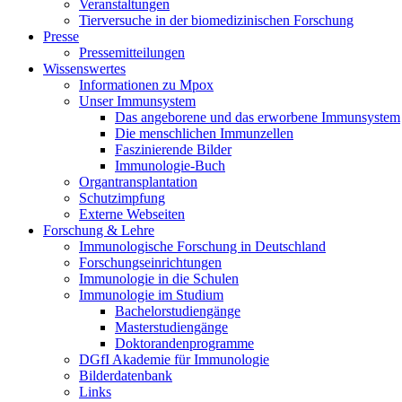
Veranstaltungen
Tierversuche in der biomedizinischen Forschung
Presse
Pressemitteilungen
Wissenswertes
Informationen zu Mpox
Unser Immunsystem
Das angeborene und das erworbene Immunsystem
Die menschlichen Immunzellen
Faszinierende Bilder
Immunologie-Buch
Organtransplantation
Schutzimpfung
Externe Webseiten
Forschung & Lehre
Immunologische Forschung in Deutschland
Forschungseinrichtungen
Immunologie in die Schulen
Immunologie im Studium
Bachelorstudiengänge
Masterstudiengänge
Doktorandenprogramme
DGfI Akademie für Immunologie
Bilderdatenbank
Links