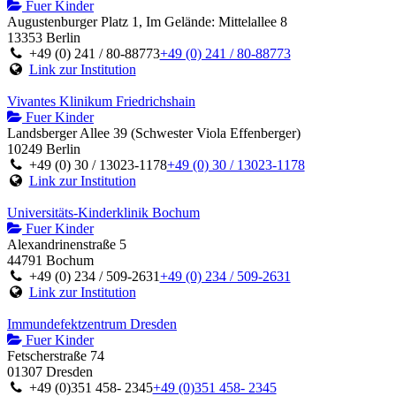
Fuer Kinder
Augustenburger Platz 1, Im Gelände: Mittelallee 8
13353 Berlin
+49 (0) 241 / 80-88773
+49 (0) 241 / 80-88773
Link zur Institution
Vivantes Klinikum Friedrichshain
Fuer Kinder
Landsberger Allee 39 (Schwester Viola Effenberger)
10249 Berlin
+49 (0) 30 / 13023-1178
+49 (0) 30 / 13023-1178
Link zur Institution
Universitäts-Kinderklinik Bochum
Fuer Kinder
Alexandrinenstraße 5
44791 Bochum
+49 (0) 234 / 509-2631
+49 (0) 234 / 509-2631
Link zur Institution
Immundefektzentrum Dresden
Fuer Kinder
Fetscherstraße 74
01307 Dresden
+49 (0)351 458- 2345
+49 (0)351 458- 2345