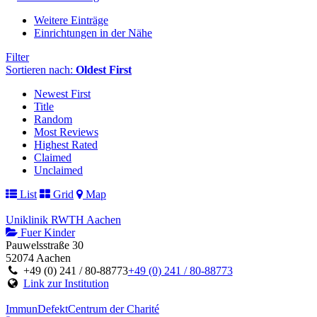
Weitere Einträge
Einrichtungen in der Nähe
Filter
Sortieren nach:
Oldest First
Newest First
Title
Random
Most Reviews
Highest Rated
Claimed
Unclaimed
List
Grid
Map
Uniklinik RWTH Aachen
Fuer Kinder
Pauwelsstraße 30
52074 Aachen
+49 (0) 241 / 80-88773
+49 (0) 241 / 80-88773
Link zur Institution
ImmunDefektCentrum der Charité