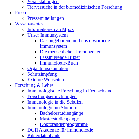
Veranstaltungen
Tierversuche in der biomedizinischen Forschung
Presse
Pressemitteilungen
Wissenswertes
Informationen zu Mpox
Unser Immunsystem
Das angeborene und das erworbene
Immunsystem
Die menschlichen Immunzellen
Faszinierende Bilder
Immunologie-Buch
Organtransplantation
Schutzimpfung
Externe Webseiten
Forschung & Lehre
Immunologische Forschung in Deutschland
Forschungseinrichtungen
Immunologie in die Schulen
Immunologie im Studium
Bachelorstudiengänge
Masterstudiengänge
Doktorandenprogramme
DGfI Akademie für Immunologie
Bilderdatenbank