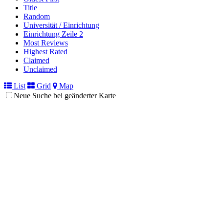
Title
Random
Universität / Einrichtung
Einrichtung Zeile 2
Most Reviews
Highest Rated
Claimed
Unclaimed
List
Grid
Map
Neue Suche bei geänderter Karte