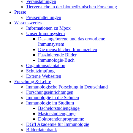
Veranstaltungen
Tierversuche in der biomedizinischen Forschung
Presse
Pressemitteilungen
Wissenswertes
Informationen zu Mpox
Unser Immunsystem
Das angeborene und das erworbene
Immunsystem
Die menschlichen Immunzellen
Faszinierende Bilder
Immunologie-Buch
Organtransplantation
Schutzimpfung
Externe Webseiten
Forschung & Lehre
Immunologische Forschung in Deutschland
Forschungseinrichtungen
Immunologie in die Schulen
Immunologie im Studium
Bachelorstudiengänge
Masterstudiengänge
Doktorandenprogramme
DGfI Akademie für Immunologie
Bilderdatenbank