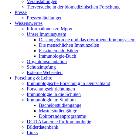
Veranstaltungen
Tierversuche in der biomedizinischen Forschung
Presse
Pressemitteilungen
Wissenswertes
Informationen zu Mpox
Unser Immunsystem
Das angeborene und das erworbene Immunsystem
Die menschlichen Immunzellen
Faszinierende Bilder
Immunologie-Buch
Organtransplantation
Schutzimpfung
Externe Webseiten
Forschung & Lehre
Immunologische Forschung in Deutschland
Forschungseinrichtungen
Immunologie in die Schulen
Immunologie im Studium
Bachelorstudiengänge
Masterstudiengänge
Doktorandenprogramme
DGfI Akademie für Immunologie
Bilderdatenbank
Links