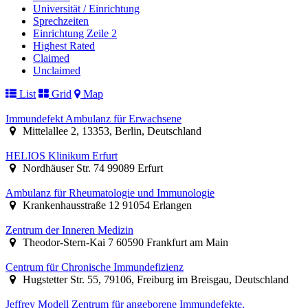
Universität / Einrichtung
Sprechzeiten
Einrichtung Zeile 2
Highest Rated
Claimed
Unclaimed
List
Grid
Map
Immundefekt Ambulanz für Erwachsene
Mittelallee 2, 13353, Berlin, Deutschland
HELIOS Klinikum Erfurt
Nordhäuser Str. 74 99089 Erfurt
Ambulanz für Rheumatologie und Immunologie
Krankenhausstraße 12 91054 Erlangen
Zentrum der Inneren Medizin
Theodor-Stern-Kai 7 60590 Frankfurt am Main
Centrum für Chronische Immundefizienz
Hugstetter Str. 55, 79106, Freiburg im Breisgau, Deutschland
Jeffrey Modell Zentrum für angeborene Immundefekte,