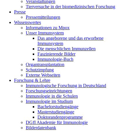
Veranstaltungen
Tierversuche in der biomedizinischen Forschung
Presse
Pressemitteilungen
Wissenswertes
Informationen zu Mpox
Unser Immunsystem
Das angeborene und das erworbene
Immunsystem
Die menschlichen Immunzellen
Faszinierende Bilder
Immunologie-Buch
Organtransplantation
Schutzimpfung
Externe Webseiten
Forschung & Lehre
Immunologische Forschung in Deutschland
Forschungseinrichtungen
Immunologie in die Schulen
Immunologie im Studium
Bachelorstudiengänge
Masterstudiengänge
Doktorandenprogramme
DGfI Akademie für Immunologie
Bilderdatenbank