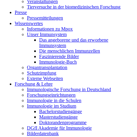
Veranstaltungen
Tierversuche in der biomedizinischen Forschung
Presse
Pressemitteilungen
Wissenswertes
Informationen zu Mpox
Unser Immunsystem
Das angeborene und das erworbene
Immunsystem
Die menschlichen Immunzellen
Faszinierende Bilder
Immunologie-Buch
Organtransplantation
Schutzimpfung
Externe Webseiten
Forschung & Lehre
Immunologische Forschung in Deutschland
Forschungseinrichtungen
Immunologie in die Schulen
Immunologie im Studium
Bachelorstudiengänge
Masterstudiengänge
Doktorandenprogramme
DGfI Akademie für Immunologie
Bilderdatenbank