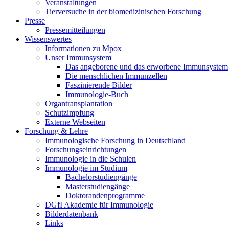
Veranstaltungen
Tierversuche in der biomedizinischen Forschung
Presse
Pressemitteilungen
Wissenswertes
Informationen zu Mpox
Unser Immunsystem
Das angeborene und das erworbene Immunsystem
Die menschlichen Immunzellen
Faszinierende Bilder
Immunologie-Buch
Organtransplantation
Schutzimpfung
Externe Webseiten
Forschung & Lehre
Immunologische Forschung in Deutschland
Forschungseinrichtungen
Immunologie in die Schulen
Immunologie im Studium
Bachelorstudiengänge
Masterstudiengänge
Doktorandenprogramme
DGfI Akademie für Immunologie
Bilderdatenbank
Links