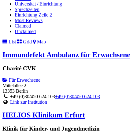
Universität / Einrichtung
Sprechzeiten
Einrichtung Zeile 2
Most Reviews
Claimed
Unclaimed
List
Grid
Map
Immundefekt Ambulanz für Erwachsene
Charité CVK
Für Erwachsene
Mittelallee 2
13353 Berlin
+49 (0)30/450 624 103
+49 (0)30/450 624 103
Link zur Institution
HELIOS Klinikum Erfurt
Klinik für Kinder- und Jugendmedizin