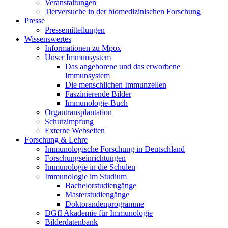
Veranstaltungen
Tierversuche in der biomedizinischen Forschung
Presse
Pressemitteilungen
Wissenswertes
Informationen zu Mpox
Unser Immunsystem
Das angeborene und das erworbene
Immunsystem
Die menschlichen Immunzellen
Faszinierende Bilder
Immunologie-Buch
Organtransplantation
Schutzimpfung
Externe Webseiten
Forschung & Lehre
Immunologische Forschung in Deutschland
Forschungseinrichtungen
Immunologie in die Schulen
Immunologie im Studium
Bachelorstudiengänge
Masterstudiengänge
Doktorandenprogramme
DGfI Akademie für Immunologie
Bilderdatenbank