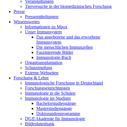
Veranstaltungen
Tierversuche in der biomedizinischen Forschung
Presse
Pressemitteilungen
Wissenswertes
Informationen zu Mpox
Unser Immunsystem
Das angeborene und das erworbene
Immunsystem
Die menschlichen Immunzellen
Faszinierende Bilder
Immunologie-Buch
Organtransplantation
Schutzimpfung
Externe Webseiten
Forschung & Lehre
Immunologische Forschung in Deutschland
Forschungseinrichtungen
Immunologie in die Schulen
Immunologie im Studium
Bachelorstudiengänge
Masterstudiengänge
Doktorandenprogramme
DGfI Akademie für Immunologie
Bilderdatenbank