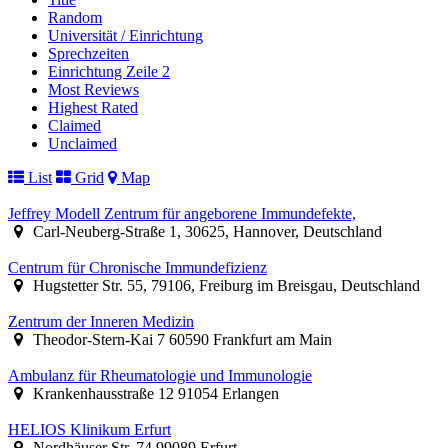
Random
Universität / Einrichtung
Sprechzeiten
Einrichtung Zeile 2
Most Reviews
Highest Rated
Claimed
Unclaimed
List
Grid
Map
Jeffrey Modell Zentrum für angeborene Immundefekte,
Carl-Neuberg-Straße 1, 30625, Hannover, Deutschland
Centrum für Chronische Immundefizienz
Hugstetter Str. 55, 79106, Freiburg im Breisgau, Deutschland
Zentrum der Inneren Medizin
Theodor-Stern-Kai 7 60590 Frankfurt am Main
Ambulanz für Rheumatologie und Immunologie
Krankenhausstraße 12 91054 Erlangen
HELIOS Klinikum Erfurt
Nordhäuser Str. 74 99089 Erfurt