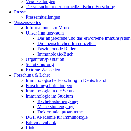
Veranstaltungen
Tierversuche in der biomedizinischen Forschung
Presse
Pressemitteilungen
Wissenswertes
Informationen zu Mpox
Unser Immunsystem
Das angeborene und das erworbene Immunsystem
Die menschlichen Immunzellen
Faszinierende Bilder
Immunologie-Buch
Organtransplantation
Schutzimpfung
Externe Webseiten
Forschung & Lehre
Immunologische Forschung in Deutschland
Forschungseinrichtungen
Immunologie in die Schulen
Immunologie im Studium
Bachelorstudiengänge
Masterstudiengänge
Doktorandenprogramme
DGfI Akademie für Immunologie
Bilderdatenbank
Links