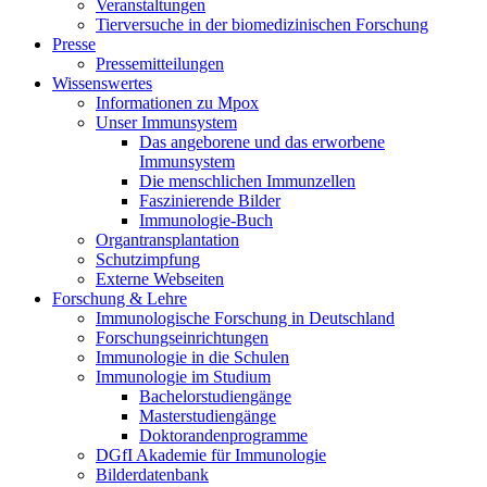
Veranstaltungen
Tierversuche in der biomedizinischen Forschung
Presse
Pressemitteilungen
Wissenswertes
Informationen zu Mpox
Unser Immunsystem
Das angeborene und das erworbene
Immunsystem
Die menschlichen Immunzellen
Faszinierende Bilder
Immunologie-Buch
Organtransplantation
Schutzimpfung
Externe Webseiten
Forschung & Lehre
Immunologische Forschung in Deutschland
Forschungseinrichtungen
Immunologie in die Schulen
Immunologie im Studium
Bachelorstudiengänge
Masterstudiengänge
Doktorandenprogramme
DGfI Akademie für Immunologie
Bilderdatenbank