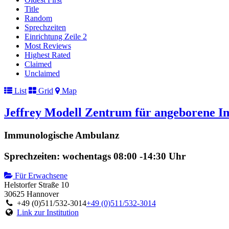
Title
Random
Sprechzeiten
Einrichtung Zeile 2
Most Reviews
Highest Rated
Claimed
Unclaimed
List
Grid
Map
Jeffrey Modell Zentrum für angeborene I
Immunologische Ambulanz
Sprechzeiten: wochentags 08:00 -14:30 Uhr
Für Erwachsene
Helstorfer Straße 10
30625 Hannover
+49 (0)511/532-3014
+49 (0)511/532-3014
Link zur Institution