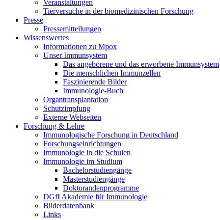
Veranstaltungen
Tierversuche in der biomedizinischen Forschung
Presse
Pressemitteilungen
Wissenswertes
Informationen zu Mpox
Unser Immunsystem
Das angeborene und das erworbene Immunsystem
Die menschlichen Immunzellen
Faszinierende Bilder
Immunologie-Buch
Organtransplantation
Schutzimpfung
Externe Webseiten
Forschung & Lehre
Immunologische Forschung in Deutschland
Forschungseinrichtungen
Immunologie in die Schulen
Immunologie im Studium
Bachelorstudiengänge
Masterstudiengänge
Doktorandenprogramme
DGfI Akademie für Immunologie
Bilderdatenbank
Links