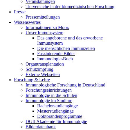
Veranstaltungen
Tierversuche in der biomedizinischen Forschung
Presse
Pressemitteilungen
Wissenswertes
Informationen zu Mpox
Unser Immunsystem
Das angeborene und das erworbene
Immunsystem
Die menschlichen Immunzellen
Faszinierende Bilder
Immunologie-Buch
Organtransplantation
Schutzimpfung
Externe Webseiten
Forschung & Lehre
Immunologische Forschung in Deutschland
Forschungseinrichtungen
Immunologie in die Schulen
Immunologie im Studium
Bachelorstudiengänge
Masterstudiengänge
Doktorandenprogramme
DGfI Akademie für Immunologie
Bilderdatenbank