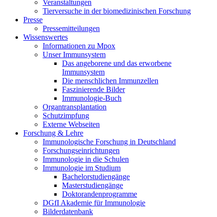
Veranstaltungen
Tierversuche in der biomedizinischen Forschung
Presse
Pressemitteilungen
Wissenswertes
Informationen zu Mpox
Unser Immunsystem
Das angeborene und das erworbene
Immunsystem
Die menschlichen Immunzellen
Faszinierende Bilder
Immunologie-Buch
Organtransplantation
Schutzimpfung
Externe Webseiten
Forschung & Lehre
Immunologische Forschung in Deutschland
Forschungseinrichtungen
Immunologie in die Schulen
Immunologie im Studium
Bachelorstudiengänge
Masterstudiengänge
Doktorandenprogramme
DGfI Akademie für Immunologie
Bilderdatenbank