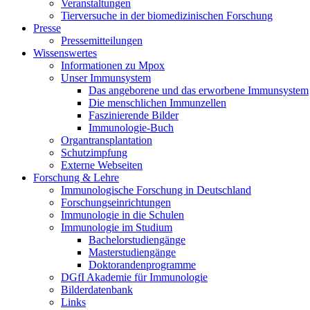
Veranstaltungen
Tierversuche in der biomedizinischen Forschung
Presse
Pressemitteilungen
Wissenswertes
Informationen zu Mpox
Unser Immunsystem
Das angeborene und das erworbene Immunsystem
Die menschlichen Immunzellen
Faszinierende Bilder
Immunologie-Buch
Organtransplantation
Schutzimpfung
Externe Webseiten
Forschung & Lehre
Immunologische Forschung in Deutschland
Forschungseinrichtungen
Immunologie in die Schulen
Immunologie im Studium
Bachelorstudiengänge
Masterstudiengänge
Doktorandenprogramme
DGfI Akademie für Immunologie
Bilderdatenbank
Links