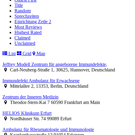
Title
Random
Sprechzeiten
Einrichtung Zeile 2
Most Reviews
Highest Rated
Claimed
Unclaimed
List
Grid
Map
Jeffrey Modell Zentrum für angeborene Immundefekte,
Carl-Neuberg-Straße 1, 30625, Hannover, Deutschland
Immundefekt Ambulanz für Erwachsene
Mittelallee 2, 13353, Berlin, Deutschland
Zentrum der Inneren Medizin
Theodor-Stern-Kai 7 60590 Frankfurt am Main
HELIOS Klinikum Erfurt
Nordhäuser Str. 74 99089 Erfurt
Ambulanz für Rheumatologie und Immunologie
Krankenhausstraße 12 91054 Erlangen