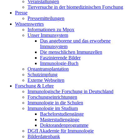
Veranstaltungen
Tierversuche in der biomedizinischen Forschung
Presse
Pressemitteilungen
Wissenswertes
Informationen zu Mpox
Unser Immunsystem
Das angeborene und das erworbene
Immunsystem
Die menschlichen Immunzellen
Faszinierende Bilder
Immunologie-Buch
Organtransplantation
Schutzimpfung
Externe Webseiten
Forschung & Lehre
Immunologische Forschung in Deutschland
Forschungseinrichtungen
Immunologie in die Schulen
Immunologie im Studium
Bachelorstudiengänge
Masterstudiengänge
Doktorandenprogramme
DGfI Akademie für Immunologie
Bilderdatenbank