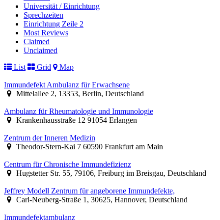
Universität / Einrichtung
Sprechzeiten
Einrichtung Zeile 2
Most Reviews
Claimed
Unclaimed
List
Grid
Map
Immundefekt Ambulanz für Erwachsene
Mittelallee 2, 13353, Berlin, Deutschland
Ambulanz für Rheumatologie und Immunologie
Krankenhausstraße 12 91054 Erlangen
Zentrum der Inneren Medizin
Theodor-Stern-Kai 7 60590 Frankfurt am Main
Centrum für Chronische Immundefizienz
Hugstetter Str. 55, 79106, Freiburg im Breisgau, Deutschland
Jeffrey Modell Zentrum für angeborene Immundefekte,
Carl-Neuberg-Straße 1, 30625, Hannover, Deutschland
Immundefektambulanz