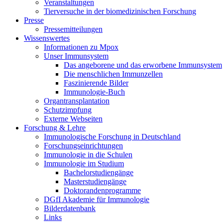
Veranstaltungen
Tierversuche in der biomedizinischen Forschung
Presse
Pressemitteilungen
Wissenswertes
Informationen zu Mpox
Unser Immunsystem
Das angeborene und das erworbene Immunsystem
Die menschlichen Immunzellen
Faszinierende Bilder
Immunologie-Buch
Organtransplantation
Schutzimpfung
Externe Webseiten
Forschung & Lehre
Immunologische Forschung in Deutschland
Forschungseinrichtungen
Immunologie in die Schulen
Immunologie im Studium
Bachelorstudiengänge
Masterstudiengänge
Doktorandenprogramme
DGfI Akademie für Immunologie
Bilderdatenbank
Links