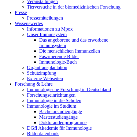
Veranstaltungen
Tierversuche in der biomedizinischen Forschung
Presse
Pressemitteilungen
Wissenswertes
Informationen zu Mpox
Unser Immunsystem
Das angeborene und das erworbene
Immunsystem
Die menschlichen Immunzellen
Faszinierende Bilder
Immunologie-Buch
Organtransplantation
Schutzimpfung
Externe Webseiten
Forschung & Lehre
Immunologische Forschung in Deutschland
Forschungseinrichtungen
Immunologie in die Schulen
Immunologie im Studium
Bachelorstudiengänge
Masterstudiengänge
Doktorandenprogramme
DGfI Akademie für Immunologie
Bilderdatenbank