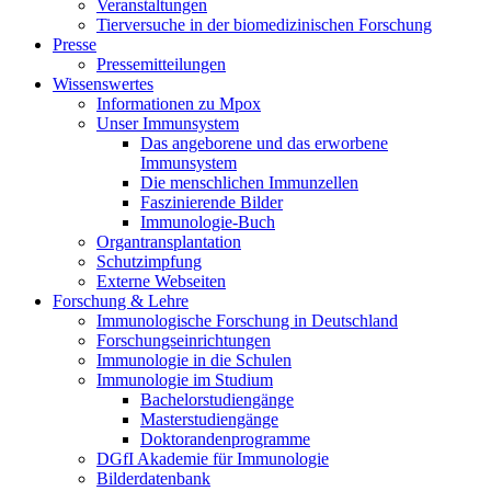
Veranstaltungen
Tierversuche in der biomedizinischen Forschung
Presse
Pressemitteilungen
Wissenswertes
Informationen zu Mpox
Unser Immunsystem
Das angeborene und das erworbene
Immunsystem
Die menschlichen Immunzellen
Faszinierende Bilder
Immunologie-Buch
Organtransplantation
Schutzimpfung
Externe Webseiten
Forschung & Lehre
Immunologische Forschung in Deutschland
Forschungseinrichtungen
Immunologie in die Schulen
Immunologie im Studium
Bachelorstudiengänge
Masterstudiengänge
Doktorandenprogramme
DGfI Akademie für Immunologie
Bilderdatenbank