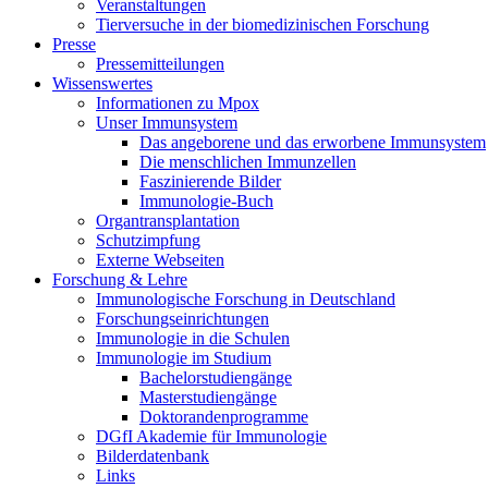
Veranstaltungen
Tierversuche in der biomedizinischen Forschung
Presse
Pressemitteilungen
Wissenswertes
Informationen zu Mpox
Unser Immunsystem
Das angeborene und das erworbene Immunsystem
Die menschlichen Immunzellen
Faszinierende Bilder
Immunologie-Buch
Organtransplantation
Schutzimpfung
Externe Webseiten
Forschung & Lehre
Immunologische Forschung in Deutschland
Forschungseinrichtungen
Immunologie in die Schulen
Immunologie im Studium
Bachelorstudiengänge
Masterstudiengänge
Doktorandenprogramme
DGfI Akademie für Immunologie
Bilderdatenbank
Links