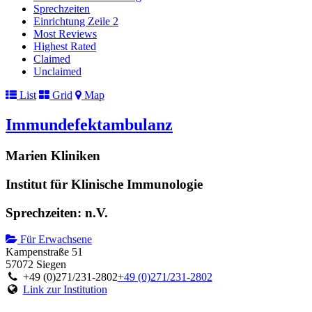
Sprechzeiten
Einrichtung Zeile 2
Most Reviews
Highest Rated
Claimed
Unclaimed
List
Grid
Map
Immundefektambulanz
Marien Kliniken
Institut für Klinische Immunologie
Sprechzeiten: n.V.
Für Erwachsene
Kampenstraße 51
57072 Siegen
+49 (0)271/231-2802
+49 (0)271/231-2802
Link zur Institution