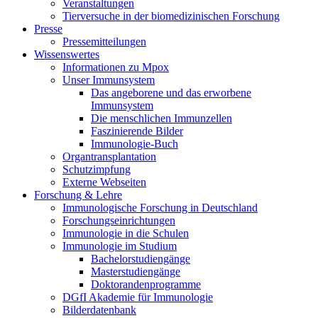
Veranstaltungen
Tierversuche in der biomedizinischen Forschung
Presse
Pressemitteilungen
Wissenswertes
Informationen zu Mpox
Unser Immunsystem
Das angeborene und das erworbene
Immunsystem
Die menschlichen Immunzellen
Faszinierende Bilder
Immunologie-Buch
Organtransplantation
Schutzimpfung
Externe Webseiten
Forschung & Lehre
Immunologische Forschung in Deutschland
Forschungseinrichtungen
Immunologie in die Schulen
Immunologie im Studium
Bachelorstudiengänge
Masterstudiengänge
Doktorandenprogramme
DGfI Akademie für Immunologie
Bilderdatenbank