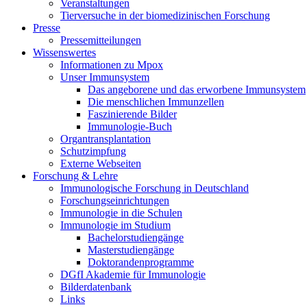
Veranstaltungen
Tierversuche in der biomedizinischen Forschung
Presse
Pressemitteilungen
Wissenswertes
Informationen zu Mpox
Unser Immunsystem
Das angeborene und das erworbene Immunsystem
Die menschlichen Immunzellen
Faszinierende Bilder
Immunologie-Buch
Organtransplantation
Schutzimpfung
Externe Webseiten
Forschung & Lehre
Immunologische Forschung in Deutschland
Forschungseinrichtungen
Immunologie in die Schulen
Immunologie im Studium
Bachelorstudiengänge
Masterstudiengänge
Doktorandenprogramme
DGfI Akademie für Immunologie
Bilderdatenbank
Links