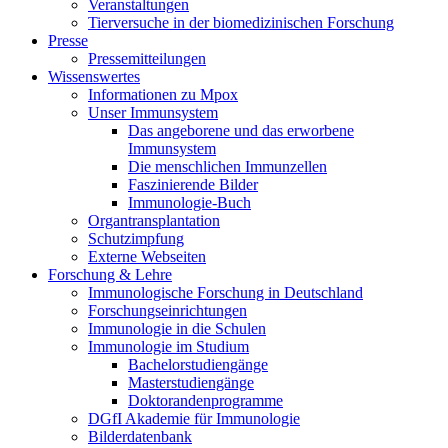
Veranstaltungen
Tierversuche in der biomedizinischen Forschung
Presse
Pressemitteilungen
Wissenswertes
Informationen zu Mpox
Unser Immunsystem
Das angeborene und das erworbene
Immunsystem
Die menschlichen Immunzellen
Faszinierende Bilder
Immunologie-Buch
Organtransplantation
Schutzimpfung
Externe Webseiten
Forschung & Lehre
Immunologische Forschung in Deutschland
Forschungseinrichtungen
Immunologie in die Schulen
Immunologie im Studium
Bachelorstudiengänge
Masterstudiengänge
Doktorandenprogramme
DGfI Akademie für Immunologie
Bilderdatenbank