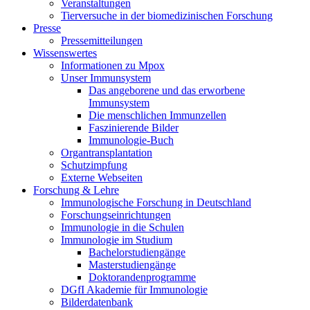
Veranstaltungen
Tierversuche in der biomedizinischen Forschung
Presse
Pressemitteilungen
Wissenswertes
Informationen zu Mpox
Unser Immunsystem
Das angeborene und das erworbene
Immunsystem
Die menschlichen Immunzellen
Faszinierende Bilder
Immunologie-Buch
Organtransplantation
Schutzimpfung
Externe Webseiten
Forschung & Lehre
Immunologische Forschung in Deutschland
Forschungseinrichtungen
Immunologie in die Schulen
Immunologie im Studium
Bachelorstudiengänge
Masterstudiengänge
Doktorandenprogramme
DGfI Akademie für Immunologie
Bilderdatenbank