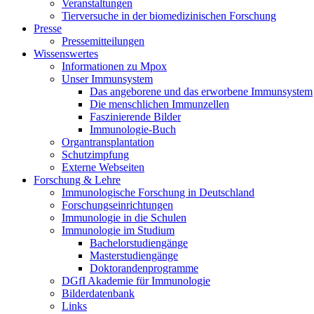
Veranstaltungen
Tierversuche in der biomedizinischen Forschung
Presse
Pressemitteilungen
Wissenswertes
Informationen zu Mpox
Unser Immunsystem
Das angeborene und das erworbene Immunsystem
Die menschlichen Immunzellen
Faszinierende Bilder
Immunologie-Buch
Organtransplantation
Schutzimpfung
Externe Webseiten
Forschung & Lehre
Immunologische Forschung in Deutschland
Forschungseinrichtungen
Immunologie in die Schulen
Immunologie im Studium
Bachelorstudiengänge
Masterstudiengänge
Doktorandenprogramme
DGfI Akademie für Immunologie
Bilderdatenbank
Links