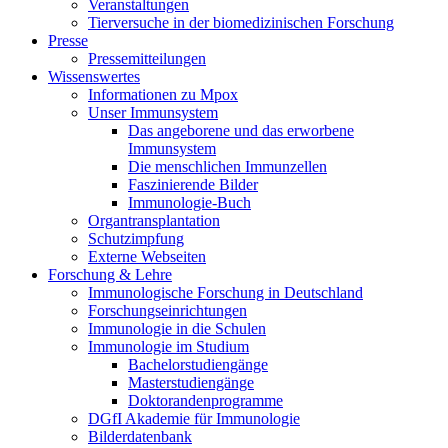
Veranstaltungen
Tierversuche in der biomedizinischen Forschung
Presse
Pressemitteilungen
Wissenswertes
Informationen zu Mpox
Unser Immunsystem
Das angeborene und das erworbene
Immunsystem
Die menschlichen Immunzellen
Faszinierende Bilder
Immunologie-Buch
Organtransplantation
Schutzimpfung
Externe Webseiten
Forschung & Lehre
Immunologische Forschung in Deutschland
Forschungseinrichtungen
Immunologie in die Schulen
Immunologie im Studium
Bachelorstudiengänge
Masterstudiengänge
Doktorandenprogramme
DGfI Akademie für Immunologie
Bilderdatenbank