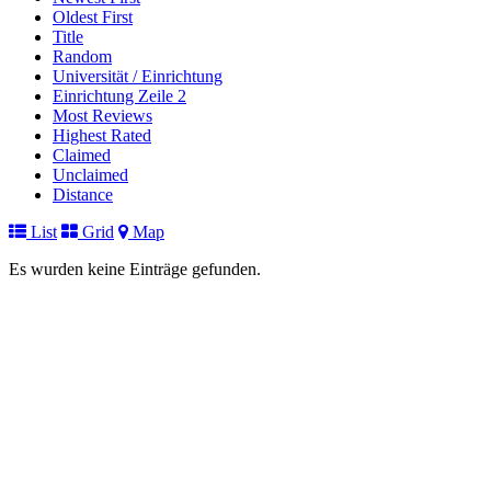
Oldest First
Title
Random
Universität / Einrichtung
Einrichtung Zeile 2
Most Reviews
Highest Rated
Claimed
Unclaimed
Distance
List
Grid
Map
Es wurden keine Einträge gefunden.