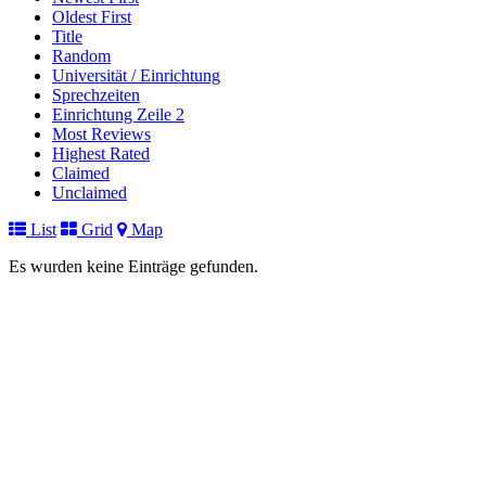
Oldest First
Title
Random
Universität / Einrichtung
Sprechzeiten
Einrichtung Zeile 2
Most Reviews
Highest Rated
Claimed
Unclaimed
List
Grid
Map
Es wurden keine Einträge gefunden.