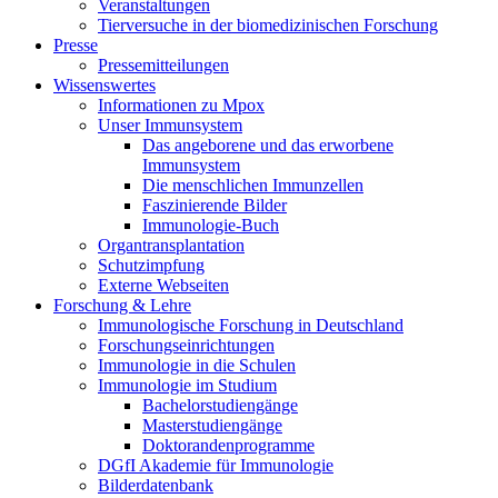
Veranstaltungen
Tierversuche in der biomedizinischen Forschung
Presse
Pressemitteilungen
Wissenswertes
Informationen zu Mpox
Unser Immunsystem
Das angeborene und das erworbene
Immunsystem
Die menschlichen Immunzellen
Faszinierende Bilder
Immunologie-Buch
Organtransplantation
Schutzimpfung
Externe Webseiten
Forschung & Lehre
Immunologische Forschung in Deutschland
Forschungseinrichtungen
Immunologie in die Schulen
Immunologie im Studium
Bachelorstudiengänge
Masterstudiengänge
Doktorandenprogramme
DGfI Akademie für Immunologie
Bilderdatenbank