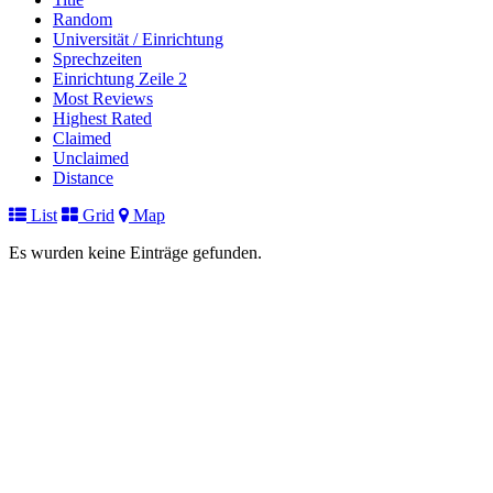
Random
Universität / Einrichtung
Sprechzeiten
Einrichtung Zeile 2
Most Reviews
Highest Rated
Claimed
Unclaimed
Distance
List
Grid
Map
Es wurden keine Einträge gefunden.