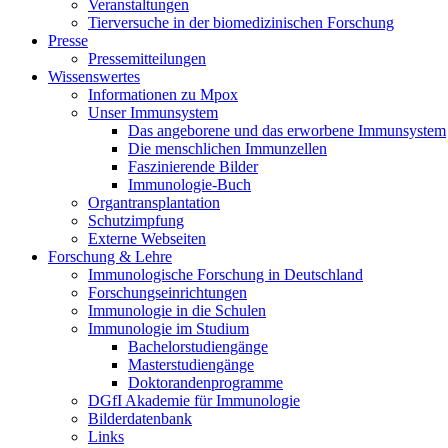
Veranstaltungen
Tierversuche in der biomedizinischen Forschung
Presse
Pressemitteilungen
Wissenswertes
Informationen zu Mpox
Unser Immunsystem
Das angeborene und das erworbene Immunsystem
Die menschlichen Immunzellen
Faszinierende Bilder
Immunologie-Buch
Organtransplantation
Schutzimpfung
Externe Webseiten
Forschung & Lehre
Immunologische Forschung in Deutschland
Forschungseinrichtungen
Immunologie in die Schulen
Immunologie im Studium
Bachelorstudiengänge
Masterstudiengänge
Doktorandenprogramme
DGfI Akademie für Immunologie
Bilderdatenbank
Links