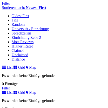
Filter
Sortieren nach:
Newest First
Oldest First
Title
Random
Universität / Einrichtung
Sprechzeiten
Einrichtung Zeile 2
Most Reviews
Highest Rated
Claimed
Unclaimed
Distance
List
Grid
Map
Es wurden keine Einträge gefunden.
0 Einträge
Filter
List
Grid
Map
Es wurden keine Einträge gefunden.