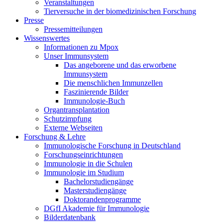
Veranstaltungen
Tierversuche in der biomedizinischen Forschung
Presse
Pressemitteilungen
Wissenswertes
Informationen zu Mpox
Unser Immunsystem
Das angeborene und das erworbene
Immunsystem
Die menschlichen Immunzellen
Faszinierende Bilder
Immunologie-Buch
Organtransplantation
Schutzimpfung
Externe Webseiten
Forschung & Lehre
Immunologische Forschung in Deutschland
Forschungseinrichtungen
Immunologie in die Schulen
Immunologie im Studium
Bachelorstudiengänge
Masterstudiengänge
Doktorandenprogramme
DGfI Akademie für Immunologie
Bilderdatenbank