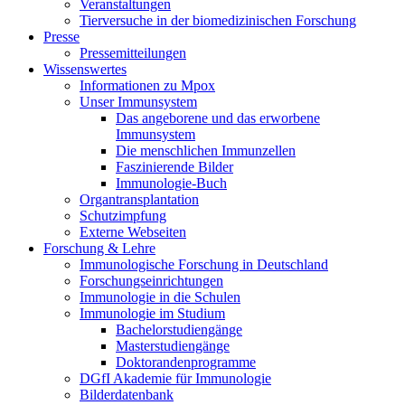
Veranstaltungen
Tierversuche in der biomedizinischen Forschung
Presse
Pressemitteilungen
Wissenswertes
Informationen zu Mpox
Unser Immunsystem
Das angeborene und das erworbene
Immunsystem
Die menschlichen Immunzellen
Faszinierende Bilder
Immunologie-Buch
Organtransplantation
Schutzimpfung
Externe Webseiten
Forschung & Lehre
Immunologische Forschung in Deutschland
Forschungseinrichtungen
Immunologie in die Schulen
Immunologie im Studium
Bachelorstudiengänge
Masterstudiengänge
Doktorandenprogramme
DGfI Akademie für Immunologie
Bilderdatenbank