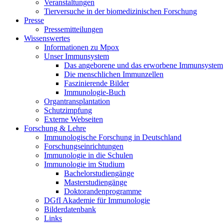
Veranstaltungen
Tierversuche in der biomedizinischen Forschung
Presse
Pressemitteilungen
Wissenswertes
Informationen zu Mpox
Unser Immunsystem
Das angeborene und das erworbene Immunsystem
Die menschlichen Immunzellen
Faszinierende Bilder
Immunologie-Buch
Organtransplantation
Schutzimpfung
Externe Webseiten
Forschung & Lehre
Immunologische Forschung in Deutschland
Forschungseinrichtungen
Immunologie in die Schulen
Immunologie im Studium
Bachelorstudiengänge
Masterstudiengänge
Doktorandenprogramme
DGfI Akademie für Immunologie
Bilderdatenbank
Links