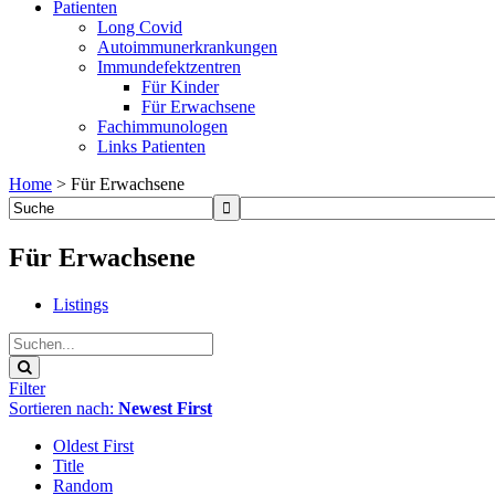
Patienten
Long Covid
Autoimmunerkrankungen
Immundefektzentren
Für Kinder
Für Erwachsene
Fachimmunologen
Links Patienten
Home
>
Für Erwachsene
Für Erwachsene
Listings
Filter
Sortieren nach:
Newest First
Oldest First
Title
Random