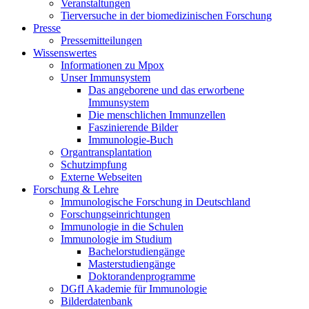
Veranstaltungen
Tierversuche in der biomedizinischen Forschung
Presse
Pressemitteilungen
Wissenswertes
Informationen zu Mpox
Unser Immunsystem
Das angeborene und das erworbene
Immunsystem
Die menschlichen Immunzellen
Faszinierende Bilder
Immunologie-Buch
Organtransplantation
Schutzimpfung
Externe Webseiten
Forschung & Lehre
Immunologische Forschung in Deutschland
Forschungseinrichtungen
Immunologie in die Schulen
Immunologie im Studium
Bachelorstudiengänge
Masterstudiengänge
Doktorandenprogramme
DGfI Akademie für Immunologie
Bilderdatenbank