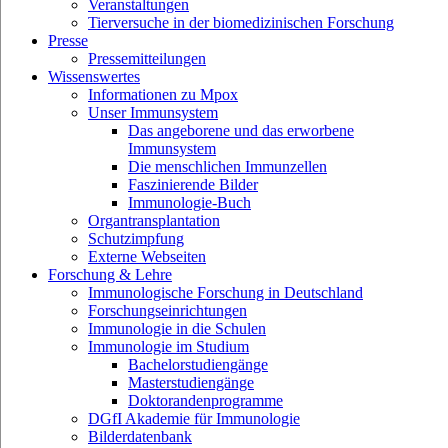
Veranstaltungen
Tierversuche in der biomedizinischen Forschung
Presse
Pressemitteilungen
Wissenswertes
Informationen zu Mpox
Unser Immunsystem
Das angeborene und das erworbene
Immunsystem
Die menschlichen Immunzellen
Faszinierende Bilder
Immunologie-Buch
Organtransplantation
Schutzimpfung
Externe Webseiten
Forschung & Lehre
Immunologische Forschung in Deutschland
Forschungseinrichtungen
Immunologie in die Schulen
Immunologie im Studium
Bachelorstudiengänge
Masterstudiengänge
Doktorandenprogramme
DGfI Akademie für Immunologie
Bilderdatenbank