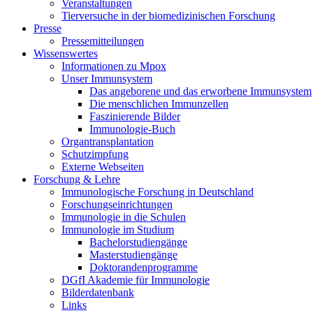
Veranstaltungen
Tierversuche in der biomedizinischen Forschung
Presse
Pressemitteilungen
Wissenswertes
Informationen zu Mpox
Unser Immunsystem
Das angeborene und das erworbene Immunsystem
Die menschlichen Immunzellen
Faszinierende Bilder
Immunologie-Buch
Organtransplantation
Schutzimpfung
Externe Webseiten
Forschung & Lehre
Immunologische Forschung in Deutschland
Forschungseinrichtungen
Immunologie in die Schulen
Immunologie im Studium
Bachelorstudiengänge
Masterstudiengänge
Doktorandenprogramme
DGfI Akademie für Immunologie
Bilderdatenbank
Links