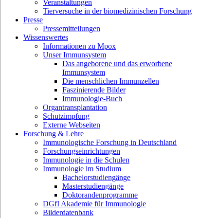
Veranstaltungen
Tierversuche in der biomedizinischen Forschung
Presse
Pressemitteilungen
Wissenswertes
Informationen zu Mpox
Unser Immunsystem
Das angeborene und das erworbene
Immunsystem
Die menschlichen Immunzellen
Faszinierende Bilder
Immunologie-Buch
Organtransplantation
Schutzimpfung
Externe Webseiten
Forschung & Lehre
Immunologische Forschung in Deutschland
Forschungseinrichtungen
Immunologie in die Schulen
Immunologie im Studium
Bachelorstudiengänge
Masterstudiengänge
Doktorandenprogramme
DGfI Akademie für Immunologie
Bilderdatenbank