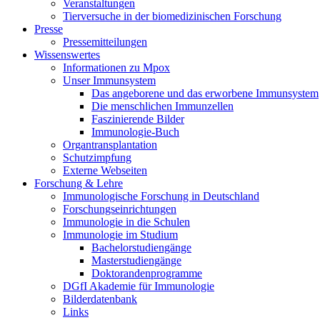
Veranstaltungen
Tierversuche in der biomedizinischen Forschung
Presse
Pressemitteilungen
Wissenswertes
Informationen zu Mpox
Unser Immunsystem
Das angeborene und das erworbene Immunsystem
Die menschlichen Immunzellen
Faszinierende Bilder
Immunologie-Buch
Organtransplantation
Schutzimpfung
Externe Webseiten
Forschung & Lehre
Immunologische Forschung in Deutschland
Forschungseinrichtungen
Immunologie in die Schulen
Immunologie im Studium
Bachelorstudiengänge
Masterstudiengänge
Doktorandenprogramme
DGfI Akademie für Immunologie
Bilderdatenbank
Links