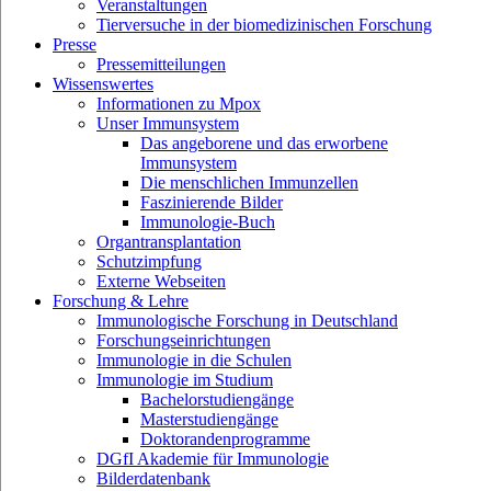
Veranstaltungen
Tierversuche in der biomedizinischen Forschung
Presse
Pressemitteilungen
Wissenswertes
Informationen zu Mpox
Unser Immunsystem
Das angeborene und das erworbene
Immunsystem
Die menschlichen Immunzellen
Faszinierende Bilder
Immunologie-Buch
Organtransplantation
Schutzimpfung
Externe Webseiten
Forschung & Lehre
Immunologische Forschung in Deutschland
Forschungseinrichtungen
Immunologie in die Schulen
Immunologie im Studium
Bachelorstudiengänge
Masterstudiengänge
Doktorandenprogramme
DGfI Akademie für Immunologie
Bilderdatenbank