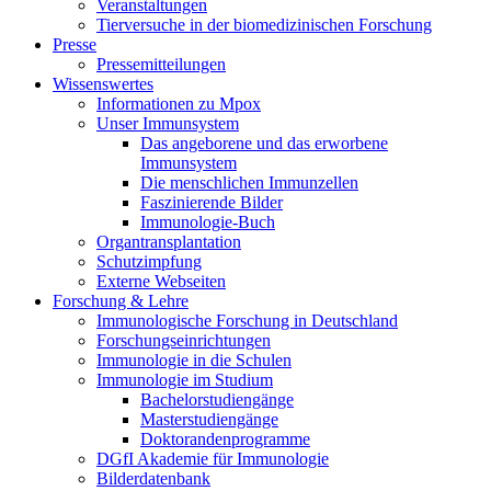
Veranstaltungen
Tierversuche in der biomedizinischen Forschung
Presse
Pressemitteilungen
Wissenswertes
Informationen zu Mpox
Unser Immunsystem
Das angeborene und das erworbene
Immunsystem
Die menschlichen Immunzellen
Faszinierende Bilder
Immunologie-Buch
Organtransplantation
Schutzimpfung
Externe Webseiten
Forschung & Lehre
Immunologische Forschung in Deutschland
Forschungseinrichtungen
Immunologie in die Schulen
Immunologie im Studium
Bachelorstudiengänge
Masterstudiengänge
Doktorandenprogramme
DGfI Akademie für Immunologie
Bilderdatenbank